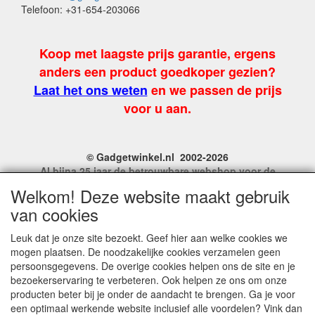
Telefoon: +31-654-203066
Koop met laagste prijs garantie, ergens
anders een product goedkoper gezien?
Laat het ons weten
en we passen de prijs
voor u aan.
© Gadgetwinkel.nl 2002-2026
Al bijna 25 jaar de betrouwbare webshop voor de
leukste feest en carnavalgadgets
Welkom! Deze website maakt gebruik
Site Name, Ownership and Design Copyright by
van cookies
Gadgetwinkel.nl.
Copyrighted property may not be distributed, or displayed on
Leuk dat je onze site bezoekt. Geef hier aan welke cookies we
another website, or otherwise copied or reproduced without
mogen plaatsen. De noodzakelijke cookies verzamelen geen
our explicit written permission.
persoonsgegevens. De overige cookies helpen ons de site en je
For more information on this site please contact:
bezoekerservaring te verbeteren. Ook helpen ze ons om onze
webmaster@gadgetwinkel.nl
producten beter bij je onder de aandacht te brengen. Ga je voor
KvK No. 14060358
een optimaal werkende website inclusief alle voordelen? Vink dan