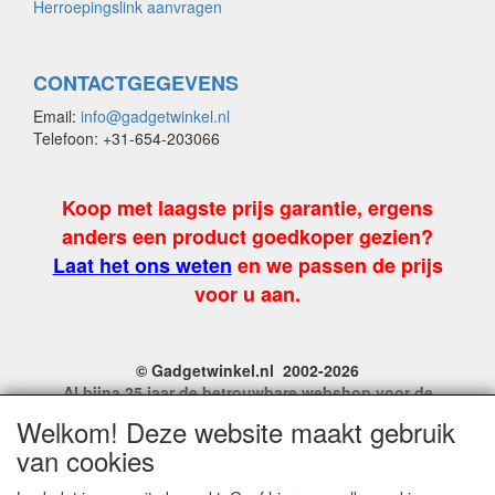
Herroepingslink aanvragen
CONTACTGEGEVENS
Email:
info@gadgetwinkel.nl
Telefoon: +31-654-203066
Koop met laagste prijs garantie, ergens
anders een product goedkoper gezien?
Laat het ons weten
en we passen de prijs
voor u aan.
© Gadgetwinkel.nl 2002-2026
Al bijna 25 jaar de betrouwbare webshop voor de
leukste feest en carnavalgadgets
Welkom! Deze website maakt gebruik
Site Name, Ownership and Design Copyright by
van cookies
Gadgetwinkel.nl.
Copyrighted property may not be distributed, or displayed on