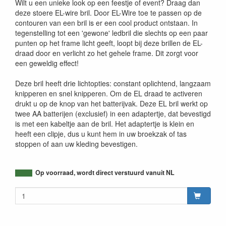
Wilt u een unieke look op een feestje of event? Draag dan
deze stoere EL-wire bril. Door EL-Wire toe te passen op de
contouren van een bril is er een cool product ontstaan. In
tegenstelling tot een 'gewone' ledbril die slechts op een paar
punten op het frame licht geeft, loopt bij deze brillen de EL-
draad door en verlicht zo het gehele frame. Dit zorgt voor
een geweldig effect!
Deze bril heeft drie lichtopties: constant oplichtend, langzaam
knipperen en snel knipperen. Om de EL draad te activeren
drukt u op de knop van het batterijvak. Deze EL bril werkt op
twee AA batterijen (exclusief) in een adaptertje, dat bevestigd
is met een kabeltje aan de bril. Het adaptertje is klein en
heeft een clipje, dus u kunt hem in uw broekzak of tas
stoppen of aan uw kleding bevestigen.
Op voorraad, wordt direct verstuurd vanuit NL