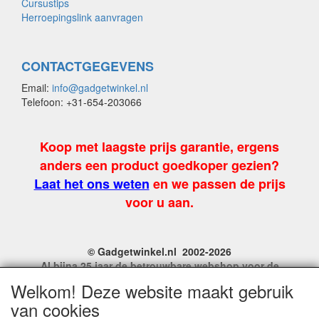
Cursustips
Herroepingslink aanvragen
CONTACTGEGEVENS
Email:
info@gadgetwinkel.nl
Telefoon: +31-654-203066
Koop met laagste prijs garantie, ergens
anders een product goedkoper gezien?
Laat het ons weten
en we passen de prijs
voor u aan.
© Gadgetwinkel.nl 2002-2026
Al bijna 25 jaar de betrouwbare webshop voor de
leukste feest en carnavalgadgets
Welkom! Deze website maakt gebruik
Site Name, Ownership and Design Copyright by
van cookies
Gadgetwinkel.nl.