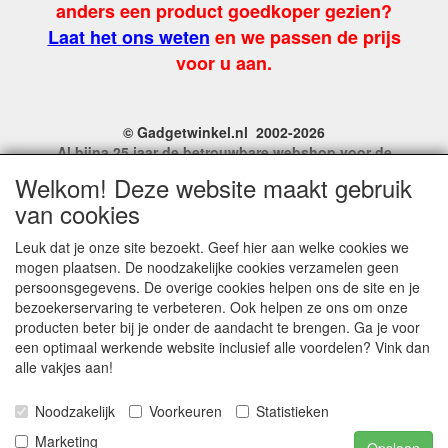
anders een product goedkoper gezien?
Laat het ons weten
en we passen de prijs
voor u aan.
© Gadgetwinkel.nl 2002-2026
Al bijna 25 jaar de betrouwbare webshop voor de
leukste feest en carnavalgadgets
Welkom! Deze website maakt gebruik
Site Name, Ownership and Design Copyright by
van cookies
Gadgetwinkel.nl.
Copyrighted property may not be distributed, or displayed on
Leuk dat je onze site bezoekt. Geef hier aan welke cookies we
another website, or otherwise copied or reproduced without
mogen plaatsen. De noodzakelijke cookies verzamelen geen
our explicit written permission.
persoonsgegevens. De overige cookies helpen ons de site en je
For more information on this site please contact:
bezoekerservaring te verbeteren. Ook helpen ze ons om onze
webmaster@gadgetwinkel.nl
producten beter bij je onder de aandacht te brengen. Ga je voor
KvK No. 14060358
een optimaal werkende website inclusief alle voordelen? Vink dan
alle vakjes aan!
Noodzakelijk
Voorkeuren
Statistieken
Marketing