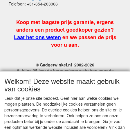
Telefoon: +31-654-203066
Koop met laagste prijs garantie, ergens
anders een product goedkoper gezien?
Laat het ons weten
en we passen de prijs
voor u aan.
© Gadgetwinkel.nl 2002-2026
Al bijna 25 jaar de betrouwbare webshop voor de
leukste feest en carnavalgadgets
Welkom! Deze website maakt gebruik
Site Name, Ownership and Design Copyright by
van cookies
Gadgetwinkel.nl.
Copyrighted property may not be distributed, or displayed on
Leuk dat je onze site bezoekt. Geef hier aan welke cookies we
another website, or otherwise copied or reproduced without
mogen plaatsen. De noodzakelijke cookies verzamelen geen
our explicit written permission.
persoonsgegevens. De overige cookies helpen ons de site en je
For more information on this site please contact:
bezoekerservaring te verbeteren. Ook helpen ze ons om onze
webmaster@gadgetwinkel.nl
producten beter bij je onder de aandacht te brengen. Ga je voor
KvK No. 14060358
een optimaal werkende website inclusief alle voordelen? Vink dan