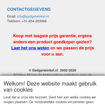
CONTACTGEGEVENS
Email:
info@gadgetwinkel.nl
Telefoon: +31-654-203066
Koop met laagste prijs garantie, ergens
anders een product goedkoper gezien?
Laat het ons weten
en we passen de prijs
voor u aan.
© Gadgetwinkel.nl 2002-2026
Al bijna 25 jaar de betrouwbare webshop voor de
leukste feest en carnavalgadgets
Welkom! Deze website maakt gebruik
Site Name, Ownership and Design Copyright by
van cookies
Gadgetwinkel.nl.
Copyrighted property may not be distributed, or displayed on
Leuk dat je onze site bezoekt. Geef hier aan welke cookies we
another website, or otherwise copied or reproduced without
mogen plaatsen. De noodzakelijke cookies verzamelen geen
our explicit written permission.