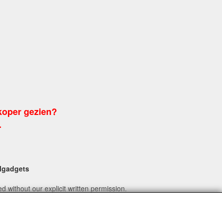
koper gezien?
.
algadgets
 without our explicit written permission.
l.nl