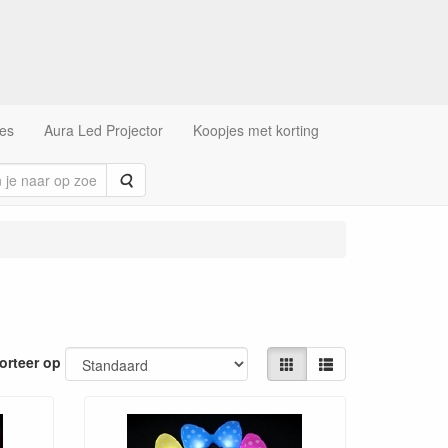
es
Aura Led Projector
Koopjes met korting
Zoeken
orteer op