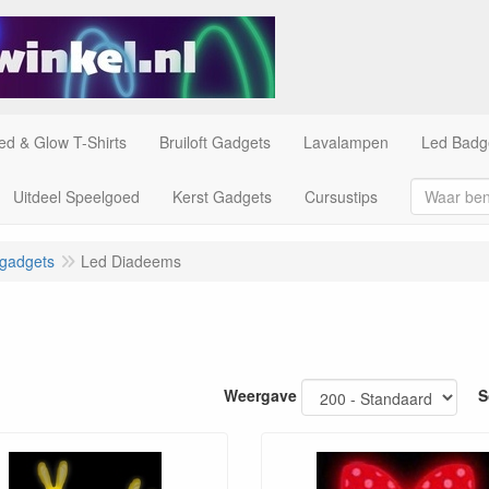
ed & Glow T-Shirts
Bruiloft Gadgets
Lavalampen
Led Badg
Uitdeel Speelgoed
Kerst Gadgets
Cursustips
 gadgets
Led Diadeems
Weergave
S