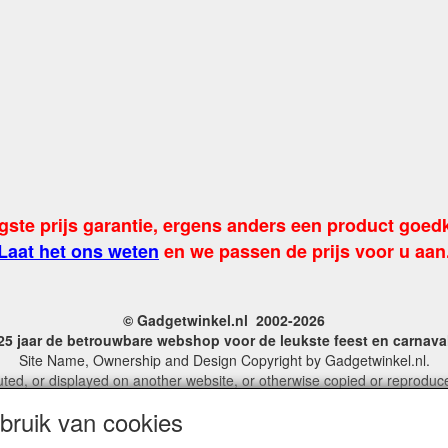
gste prijs garantie, ergens anders een product goed
Laat het ons weten
en we passen de prijs voor u aan
© Gadgetwinkel.nl 2002-2026
 25 jaar de betrouwbare webshop voor de leukste feest en carnav
Site Name, Ownership and Design Copyright by Gadgetwinkel.nl.
ted, or displayed on another website, or otherwise copied or reproduced
 more information on this site please contact: webmaster@gadgetwinke
ruik van cookies
KvK No. 14060358