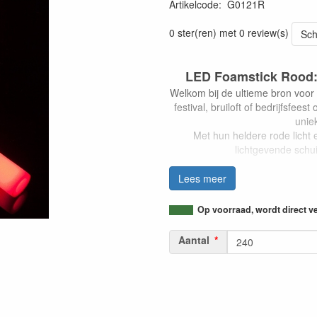
Artikelcode
:
G0121R
0 ster(ren) met 0 review(s)
Sch
LED Foamstick Rood:
Welkom bij de ultieme bron voor 
festival, bruiloft of bedrijfsfe
unie
Met hun heldere rode licht 
lichtgevende schui
Wat zij
Lees meer
LED foamsticks rood zijn lic
krac
Op voorraad, wordt direct v
Ze zijn ontworpen om een levend
voor het verbet
Aantal
Onze LED foamsticks zijn licht
geschikt zijn voor
Voordelen v
Intense rode Kleur: Geniet