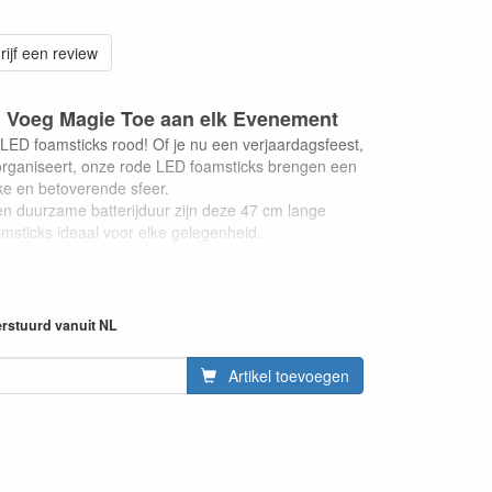
rijf een review
 Voeg Magie Toe aan elk Evenement
LED foamsticks rood! Of je nu een verjaardagsfeest,
est organiseert, onze rode LED foamsticks brengen een
ke en betoverende sfeer.
en duurzame batterijduur zijn deze 47 cm lange
msticks ideaal voor elke gelegenheid.
n LED Foamsticks Rood?
htgevende schuimstaafjes die zijn uitgerust met 3
htige rode LED-lampjes.
erstuurd vanuit NL
ig en oogverblindend lichteffect te creëren, perfect
eren van de sfeer bij elk evenement.
Artikel toevoegen
gewicht, duurzaam en veilig in gebruik, waardoor ze
 zowel binnen- als buitenevenementen.
an onze LED Foamsticks Rood
 van het rode licht dat opvalt en indruk maakt.