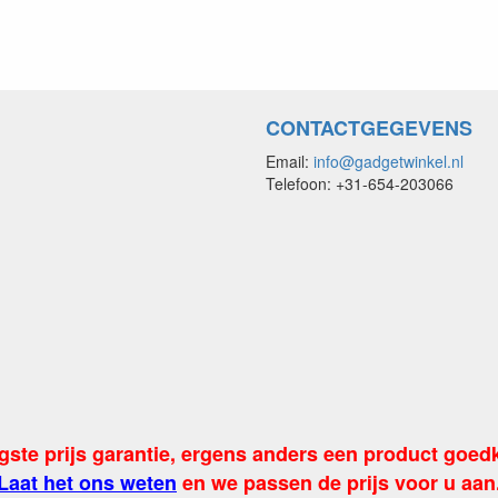
Verstelbare Licht
Langdurige Batterijduur: Geniet
Veilig en Duurzaam: Gemaakt van
Veelzijdig Gebruik: Perfect v
CONTACTGEGEVENS
Email:
info@gadgetwinkel.nl
Waarom kiezen 
Telefoon: +31-654-203066
Onze LED foamsticks rood onde
We bieden een scala aan verlic
Of je nu een DJ bent die de dans
promotioneel evenement organi
Toepassinge
Festivals en Concerten: Creëer
Sportevenementen: Moedig je
Huwelijken en Feesten: Voeg een
gste prijs garantie, ergens anders een product goed
Klantte
Laat het ons weten
en we passen de prijs voor u aan