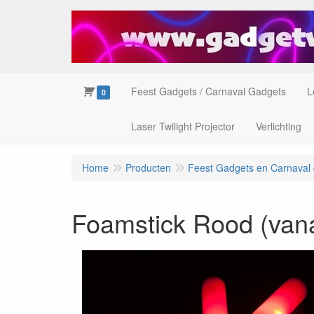
Feest Gadgets / Carnaval Gadgets
L
0
Laser Twilight Projector
Verlichting
Home
Producten
Feest Gadgets en Carnaval
Foamstick Rood (vana