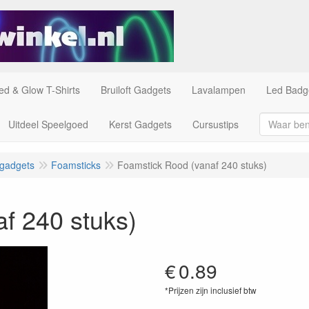
ed & Glow T-Shirts
Bruiloft Gadgets
Lavalampen
Led Badg
Uitdeel Speelgoed
Kerst Gadgets
Cursustips
 gadgets
Foamsticks
Foamstick Rood (vanaf 240 stuks)
f 240 stuks)
€
0.89
*Prijzen zijn inclusief btw