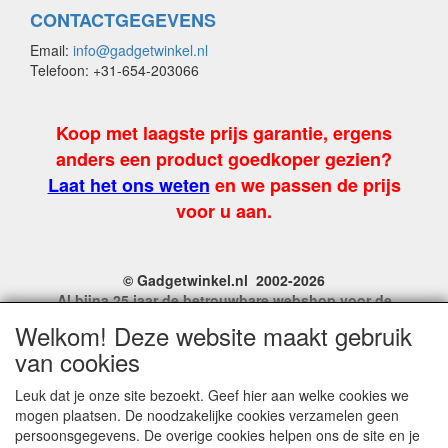
CONTACTGEGEVENS
Email:
info@gadgetwinkel.nl
Telefoon: +31-654-203066
Koop met laagste prijs garantie, ergens
anders een product goedkoper gezien?
Laat het ons weten
en we passen de prijs
voor u aan.
© Gadgetwinkel.nl 2002-2026
Al bijna 25 jaar de betrouwbare webshop voor de
leukste feest en carnavalgadgets
Welkom! Deze website maakt gebruik
Site Name, Ownership and Design Copyright by
van cookies
Gadgetwinkel.nl.
Copyrighted property may not be distributed, or displayed on
Leuk dat je onze site bezoekt. Geef hier aan welke cookies we
another website, or otherwise copied or reproduced without
mogen plaatsen. De noodzakelijke cookies verzamelen geen
our explicit written permission.
persoonsgegevens. De overige cookies helpen ons de site en je
For more information on this site please contact: