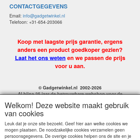
CONTACTGEGEVENS
Email:
info@gadgetwinkel.nl
Telefoon: +31-654-203066
Koop met laagste prijs garantie, ergens
anders een product goedkoper gezien?
Laat het ons weten
en we passen de prijs
voor u aan.
© Gadgetwinkel.nl 2002-2026
Al bijna 25 jaar de betrouwbare webshop voor de
leukste feest en carnavalgadgets
Welkom! Deze website maakt gebruik
Site Name, Ownership and Design Copyright by
van cookies
Gadgetwinkel.nl.
Copyrighted property may not be distributed, or displayed on
Leuk dat je onze site bezoekt. Geef hier aan welke cookies we
another website, or otherwise copied or reproduced without
mogen plaatsen. De noodzakelijke cookies verzamelen geen
our explicit written permission.
persoonsgegevens. De overige cookies helpen ons de site en je
For more information on this site please contact: