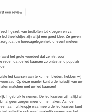
rijf een review
eed ingezet; van bruiloften tot kroegen en van
 led theelichtjes zijn altijd een goed idee. Ze geven
or zorgt dat uw horecagelegenheid of event meteen
raard het grote voordeel dat ze niet voor
e reden dat de led kaarsen zo ontzettend populair
eden!
uiste led kaarsen aan te kunnen bieden, hebben wij
p voorraad. Op deze manier kunt u de huisstijl van uw
en laten matchen met uw led kaarsen!
lijk in gebruik te nemen. De led kaarsen zijn altijd al
 u zich al geen zorgen meer om te maken. Aan de
t een aan- uit knopje waarmee u de led kaarsen kunt
het batterijtje ook weer makkelijk sparen aan het