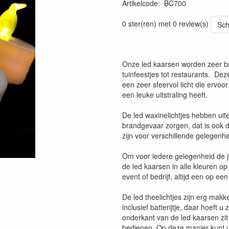
Artikelcode
:
BC700
0 ster(ren) met 0 review(s)
Sch
Onze led kaarsen worden zeer br
tuinfeestjes tot restaurants. Deze
een zeer sfeervol licht die ervo
een leuke uitstraling heeft.
De led waxinelichtjes hebben uite
brandgevaar zorgen, dat is ook d
zijn voor verschillende gelegenh
Om voor iedere gelegenheid de j
de led kaarsen in alle kleuren o
event of bedrijf, altijd een op e
De led theelichtjes zijn erg makke
inclusief batterijtje, daar hoeft
onderkant van de led kaarsen zi
bedienen. Op deze manier kunt u 