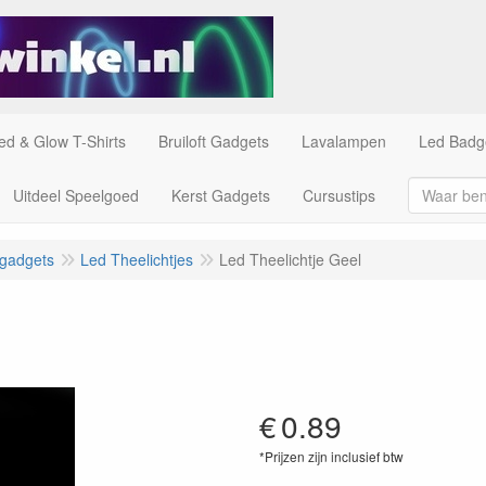
ed & Glow T-Shirts
Bruiloft Gadgets
Lavalampen
Led Badg
Uitdeel Speelgoed
Kerst Gadgets
Cursustips
 gadgets
Led Theelichtjes
Led Theelichtje Geel
€
0.89
*Prijzen zijn inclusief btw