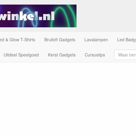
ed & Glow T-Shirts
Bruiloft Gadgets
Lavalampen
Led Badg
Uitdeel Speelgoed
Kerst Gadgets
Cursustips