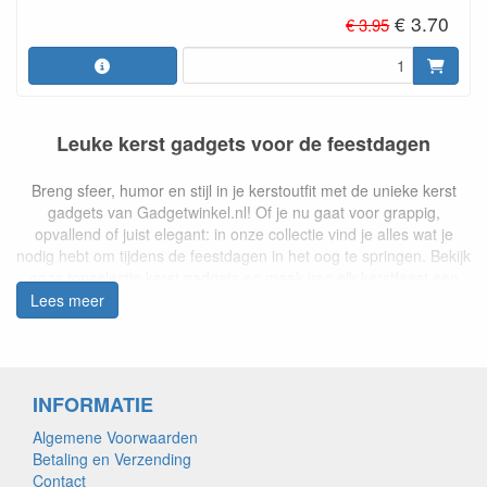
€ 3.70
€ 3.95
Leuke kerst gadgets voor de feestdagen
Breng sfeer, humor en stijl in je kerstoutfit met de unieke kerst
gadgets van Gadgetwinkel.nl! Of je nu gaat voor grappig,
opvallend of juist elegant: in onze collectie vind je alles wat je
nodig hebt om tijdens de feestdagen in het oog te springen. Bekijk
onze topselectie kerst gadgets en maak van elk kerstfeest een
onvergetelijke belevenis.
Lees meer
Kerst bril: feest voor je gezicht
Onze kerst brillen zijn echte blikvangers! Kies uit modellen met
INFORMATIE
kerstbomen, sneeuwpoppen, rendiergeweien of lichtjes. Perfect
voor een foute kersttrui-party of kerstdiner met collega’s.
Algemene Voorwaarden
Combineer met andere accessoires voor de ultieme kerstlook.
Betaling en Verzending
Contact