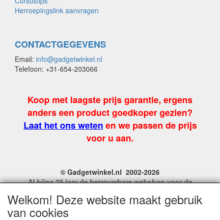
Cursustips
Herroepingslink aanvragen
CONTACTGEGEVENS
Email:
info@gadgetwinkel.nl
Telefoon: +31-654-203066
Koop met laagste prijs garantie, ergens
anders een product goedkoper gezien?
Laat het ons weten
en we passen de prijs
voor u aan.
© Gadgetwinkel.nl 2002-2026
Al bijna 25 jaar de betrouwbare webshop voor de
leukste feest en carnavalgadgets
Welkom! Deze website maakt gebruik
Site Name, Ownership and Design Copyright by
van cookies
Gadgetwinkel.nl.