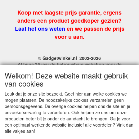
Koop met laagste prijs garantie, ergens
anders een product goedkoper gezien?
Laat het ons weten
en we passen de prijs
voor u aan.
© Gadgetwinkel.nl 2002-2026
Al bijna 25 jaar de betrouwbare webshop voor de
leukste feest en carnavalgadgets
Welkom! Deze website maakt gebruik
Site Name, Ownership and Design Copyright by
van cookies
Gadgetwinkel.nl.
Copyrighted property may not be distributed, or displayed on
Leuk dat je onze site bezoekt. Geef hier aan welke cookies we
another website, or otherwise copied or reproduced without
mogen plaatsen. De noodzakelijke cookies verzamelen geen
our explicit written permission.
persoonsgegevens. De overige cookies helpen ons de site en je
For more information on this site please contact:
bezoekerservaring te verbeteren. Ook helpen ze ons om onze
webmaster@gadgetwinkel.nl
producten beter bij je onder de aandacht te brengen. Ga je voor
KvK No. 14060358
een optimaal werkende website inclusief alle voordelen? Vink dan
alle vakjes aan!