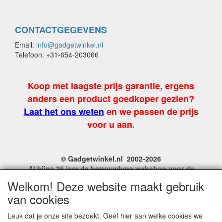
CONTACTGEGEVENS
Email:
info@gadgetwinkel.nl
Telefoon: +31-654-203066
Koop met laagste prijs garantie, ergens
anders een product goedkoper gezien?
Laat het ons weten
en we passen de prijs
voor u aan.
© Gadgetwinkel.nl 2002-2026
Al bijna 25 jaar de betrouwbare webshop voor de
leukste feest en carnavalgadgets
Welkom! Deze website maakt gebruik
Site Name, Ownership and Design Copyright by
van cookies
Gadgetwinkel.nl.
Copyrighted property may not be distributed, or displayed on
Leuk dat je onze site bezoekt. Geef hier aan welke cookies we
another website, or otherwise copied or reproduced without