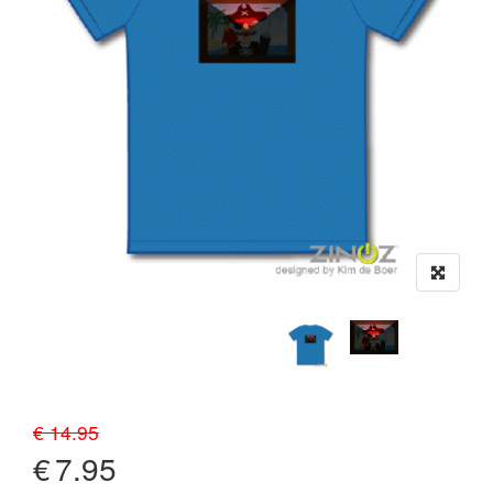
€ 14.95
€
7.95