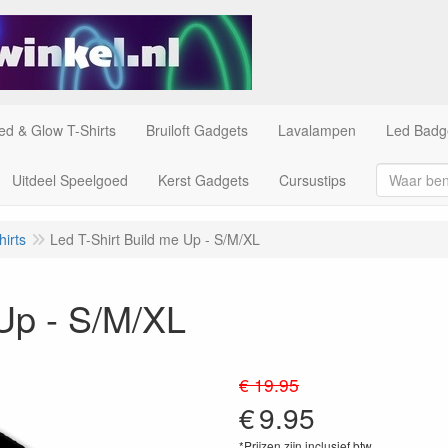
ed & Glow T-Shirts
Bruiloft Gadgets
Lavalampen
Led Badg
Uitdeel Speelgoed
Kerst Gadgets
Cursustips
irts
Led T-Shirt Build me Up - S/M/XL
 Up - S/M/XL
€ 19.95
€
9.95
*Prijzen zijn inclusief btw