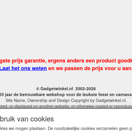
gste prijs garantie, ergens anders een product goed
Laat het ons weten
en we passen de prijs voor u aan
© Gadgetwinkel.nl 2002-2026
 25 jaar de betrouwbare webshop voor de leukste feest en carnav
Site Name, Ownership and Design Copyright by Gadgetwinkel.nl.
ted, or displayed on another website, or otherwise copied or reproduced
 more information on this site please contact: webmaster@gadgetwinke
ruik van cookies
KvK No. 14060358
cookies we mogen plaatsen. De noodzakelijke cookies verzamelen geen