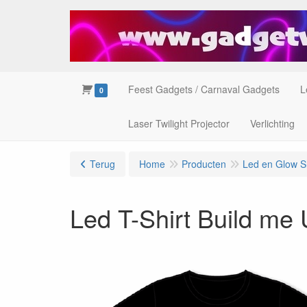
Feest Gadgets / Carnaval Gadgets
L
0
Laser Twilight Projector
Verlichting
Terug
Home
Producten
Led en Glow Sh
Led T-Shirt Build me