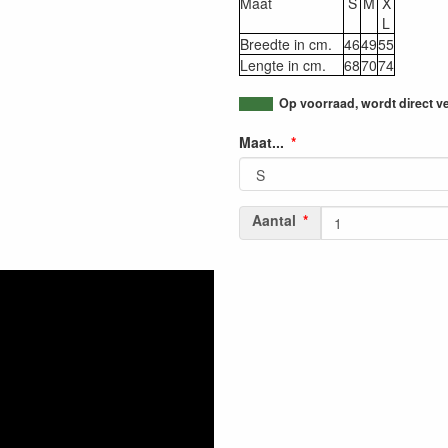
Maat
S
M
X
L
Breedte in cm.
46
49
55
Lengte in cm.
68
70
74
Op voorraad, wordt direct v
Maat...
Aantal