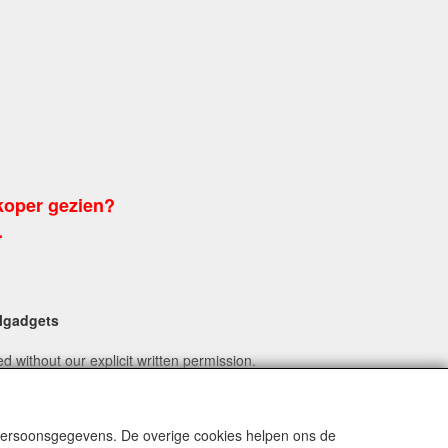
koper gezien?
.
algadgets
 without our explicit written permission.
l.nl
 persoonsgegevens. De overige cookies helpen ons de