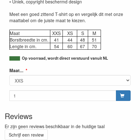
• Uniek, copyright beschermd design
Meet een goed zittend T-shirt op en vergelijk dit met onze
maattabel om de juiste maat te kiezen.
Maat
XXS
XS
S
M
Borstbreedte in cm.
41
44
48
51
Lengte in cm.
54
60
67
70
Op voorraad, wordt direct verstuurd vanuit NL
Maat...
Reviews
Er zijn geen reviews beschikbaar in de huidige taal
Schrijf een review