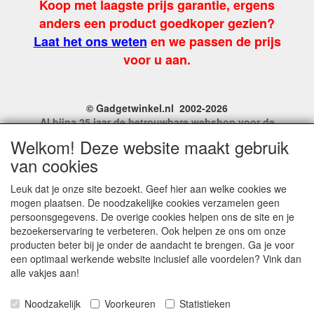
Koop met laagste prijs garantie, ergens
anders een product goedkoper gezien?
Laat het ons weten
en we passen de prijs
voor u aan.
© Gadgetwinkel.nl 2002-2026
Al bijna 25 jaar de betrouwbare webshop voor de
leukste feest en carnavalgadgets
Welkom! Deze website maakt gebruik
Site Name, Ownership and Design Copyright by
van cookies
Gadgetwinkel.nl.
Copyrighted property may not be distributed, or displayed on
Leuk dat je onze site bezoekt. Geef hier aan welke cookies we
another website, or otherwise copied or reproduced without
mogen plaatsen. De noodzakelijke cookies verzamelen geen
our explicit written permission.
persoonsgegevens. De overige cookies helpen ons de site en je
For more information on this site please contact:
bezoekerservaring te verbeteren. Ook helpen ze ons om onze
webmaster@gadgetwinkel.nl
producten beter bij je onder de aandacht te brengen. Ga je voor
KvK No. 14060358
een optimaal werkende website inclusief alle voordelen? Vink dan
alle vakjes aan!
Noodzakelijk
Voorkeuren
Statistieken