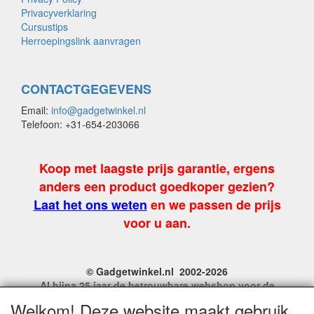
Privacyverklaring
Cursustips
Herroepingslink aanvragen
CONTACTGEGEVENS
Email:
info@gadgetwinkel.nl
Telefoon: +31-654-203066
Koop met laagste prijs garantie, ergens
anders een product goedkoper gezien?
Laat het ons weten
en we passen de prijs
voor u aan.
© Gadgetwinkel.nl 2002-2026
Al bijna 25 jaar de betrouwbare webshop voor de
leukste feest en carnavalgadgets
Welkom! Deze website maakt gebruik
Site Name, Ownership and Design Copyright by