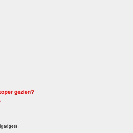
koper gezien?
.
algadgets