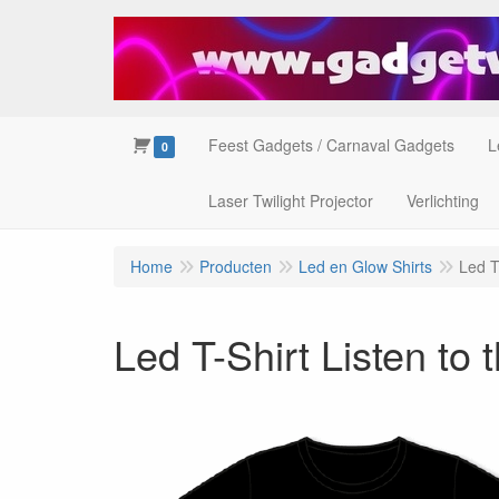
Feest Gadgets / Carnaval Gadgets
L
0
Laser Twilight Projector
Verlichting
Home
Producten
Led en Glow Shirts
Led T
Led T-Shirt Listen to