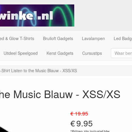
ed & Glow T-Shirts
Bruiloft Gadgets
Lavalampen
Led Badg
Uitdeel Speelgoed
Kerst Gadgets
Cursustips
-Shirt Listen to the Music Blauw - XSS/XS
 the Music Blauw - XSS/XS
€ 19.95
€
9.95
*Prijzen zijn inclusief btw