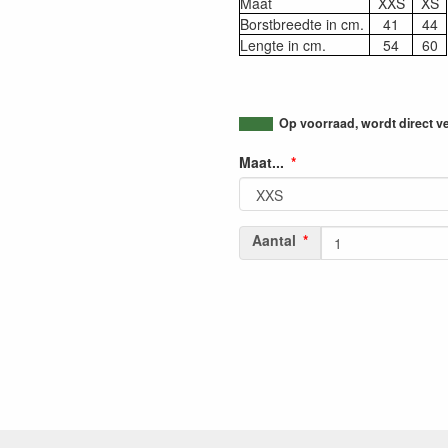
Maat
XXS
XS
Borstbreedte in cm.
41
44
Lengte in cm.
54
60
Op voorraad, wordt direct v
Maat...
Aantal