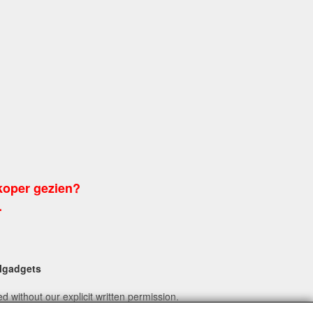
koper gezien?
.
algadgets
 without our explicit written permission.
l.nl