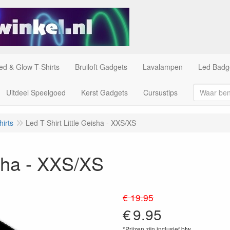
ed & Glow T-Shirts
Bruiloft Gadgets
Lavalampen
Led Badg
Uitdeel Speelgoed
Kerst Gadgets
Cursustips
irts
Led T-Shirt Little Geisha - XXS/XS
isha - XXS/XS
€ 19.95
€
9.95
*Prijzen zijn inclusief btw