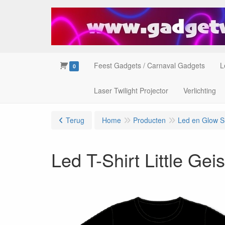
Feest Gadgets / Carnaval Gadgets
L
0
Laser Twilight Projector
Verlichting
Terug
Home
Producten
Led en Glow Sh
Led T-Shirt Little Ge