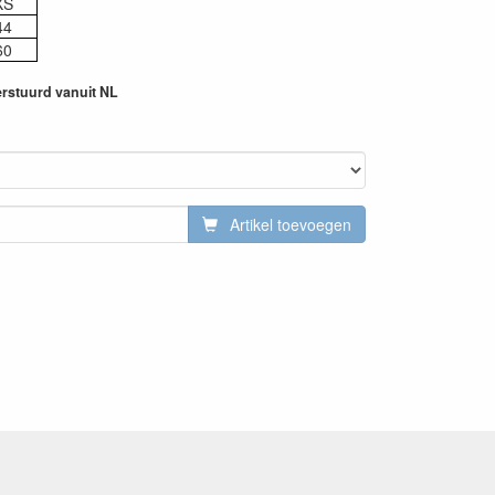
XS
44
60
erstuurd vanuit NL
Artikel toevoegen