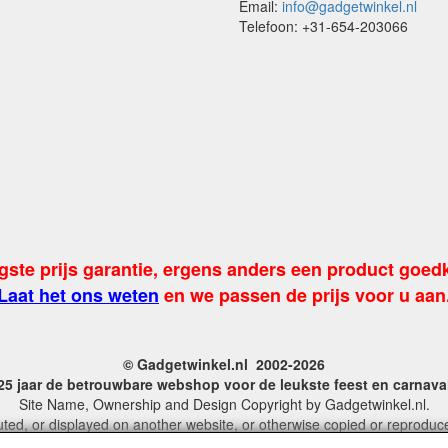
Email:
info@gadgetwinkel.nl
Telefoon: +31-654-203066
gste prijs garantie, ergens anders een product goed
Laat het ons weten
en we passen de prijs voor u aan
© Gadgetwinkel.nl 2002-2026
 25 jaar de betrouwbare webshop voor de leukste feest en carnav
Site Name, Ownership and Design Copyright by Gadgetwinkel.nl.
ted, or displayed on another website, or otherwise copied or reproduced
 more information on this site please contact: webmaster@gadgetwinke