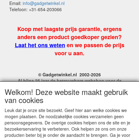
Email:
info@gadgetwinkel.nl
Telefoon: +31-654-203066
Koop met laagste prijs garantie, ergens
anders een product goedkoper gezien?
Laat het ons weten
en we passen de prijs
voor u aan.
© Gadgetwinkel.nl 2002-2026
Al bijna 25 jaar de betrouwbare webshop voor de
leukste feest en carnavalgadgets
Welkom! Deze website maakt gebruik
Site Name, Ownership and Design Copyright by
van cookies
Gadgetwinkel.nl.
Copyrighted property may not be distributed, or displayed on
Leuk dat je onze site bezoekt. Geef hier aan welke cookies we
another website, or otherwise copied or reproduced without
mogen plaatsen. De noodzakelijke cookies verzamelen geen
our explicit written permission.
persoonsgegevens. De overige cookies helpen ons de site en je
For more information on this site please contact:
bezoekerservaring te verbeteren. Ook helpen ze ons om onze
webmaster@gadgetwinkel.nl
producten beter bij je onder de aandacht te brengen. Ga je voor
KvK No. 14060358