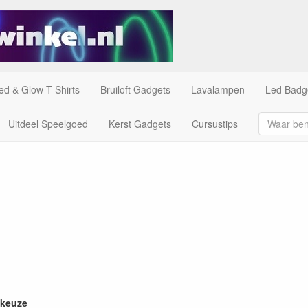
ed & Glow T-Shirts
Bruiloft Gadgets
Lavalampen
Led Badg
Uitdeel Speelgoed
Kerst Gadgets
Cursustips
 keuze