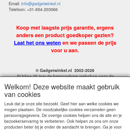
Email:
info@gadgetwinkel.nl
Telefoon: +31-654-203066
Koop met laagste prijs garantie, ergens
anders een product goedkoper gezien?
Laat het ons weten
en we passen de prijs
voor u aan.
© Gadgetwinkel.nl 2002-2026
Al bijna 25 jaar de betrouwbare webshop voor de
leukste feest en carnavalgadgets
Welkom! Deze website maakt gebruik
Site Name, Ownership and Design Copyright by
van cookies
Gadgetwinkel.nl.
Copyrighted property may not be distributed, or displayed on
Leuk dat je onze site bezoekt. Geef hier aan welke cookies we
another website, or otherwise copied or reproduced without
mogen plaatsen. De noodzakelijke cookies verzamelen geen
our explicit written permission.
persoonsgegevens. De overige cookies helpen ons de site en je
For more information on this site please contact:
bezoekerservaring te verbeteren. Ook helpen ze ons om onze
webmaster@gadgetwinkel.nl
producten beter bij je onder de aandacht te brengen. Ga je voor
KvK No. 14060358