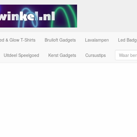
ed & Glow T-Shirts
Bruiloft Gadgets
Lavalampen
Led Badg
Uitdeel Speelgoed
Kerst Gadgets
Cursustips