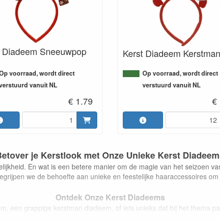
t Diadeem Sneeuwpop
Kerst Diadeem Kerstma
Op voorraad, wordt direct
Op voorraad, wordt direct
verstuurd vanuit NL
verstuurd vanuit NL
€ 1.79
€
Betover je Kerstlook met Onze Unieke Kerst Diadeem
elijkheid. En wat is een betere manier om de magie van het seizoen vas
egrijpen we de behoefte aan unieke en feestelijke haaraccessoires om j
Ontdek Onze Kerst Diadeems
m, een grappige kerstman diadeem, of iets unieks dat bij het thema past,