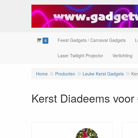
Feest Gadgets / Carnaval Gadgets
L
0
Laser Twilight Projector
Verlichting
Home
Producten
Leuke Kerst Gadgets
Ker
Kerst Diadeems voor