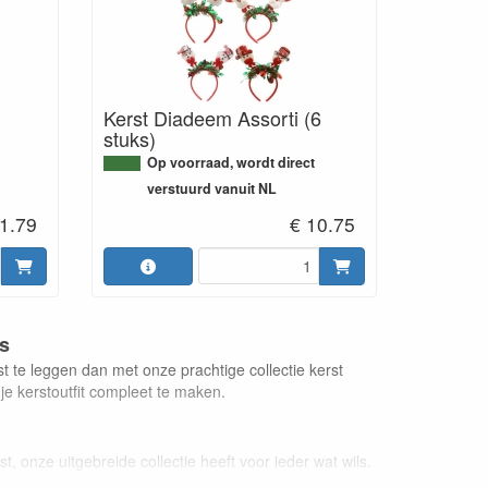
n
Kerst Diadeem Assorti (6
stuks)
Op voorraad, wordt direct
verstuurd vanuit NL
 1.79
€ 10.75
s
t te leggen dan met onze prachtige collectie kerst
e kerstoutfit compleet te maken.
 onze uitgebreide collectie heeft voor ieder wat wils.