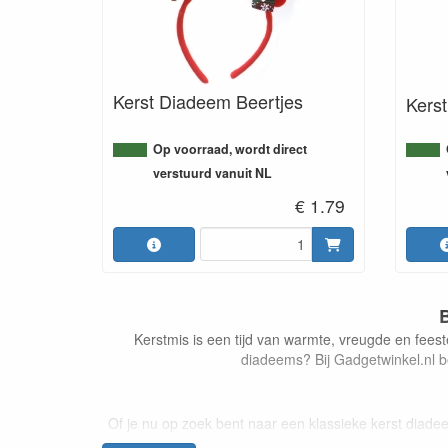
Kerst Diadeem Beertjes
Kers
Op voorraad, wordt direct
verstuurd vanuit NL
€ 1.79
Kerstmis is een tijd van warmte, vreugde en feest
diadeems? Bij Gadgetwinkel.nl b
Of je nu op zoek bent naar een klassieke kerst diadee