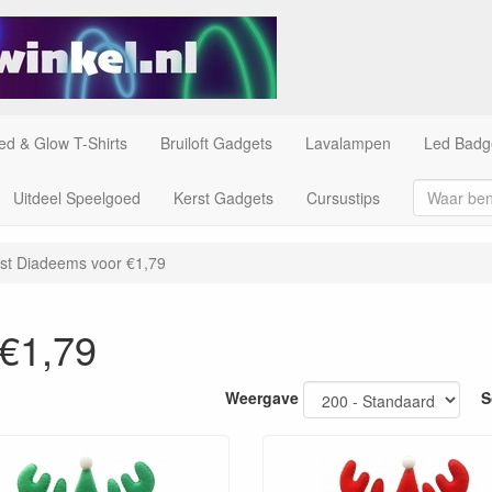
ed & Glow T-Shirts
Bruiloft Gadgets
Lavalampen
Led Badg
Uitdeel Speelgoed
Kerst Gadgets
Cursustips
st Diadeems voor €1,79
 €1,79
Weergave
S