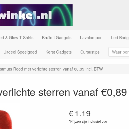
ed & Glow T-Shirts
Bruiloft Gadgets
Lavalampen
Led Badg
Uitdeel Speelgoed
Kerst Gadgets
Cursustips
stmuts Rood met verlichte sterren vanaf €0,89 incl. BTW
rlichte sterren vanaf €0,89
€
1.19
*Prijzen zijn inclusief btw