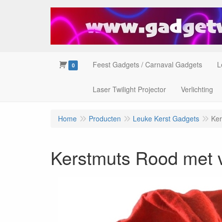
Feest Gadgets / Carnaval Gadgets
L
0
Laser Twilight Projector
Verlichting
Home
Producten
Leuke Kerst Gadgets
Ker
Kerstmuts Rood met ve