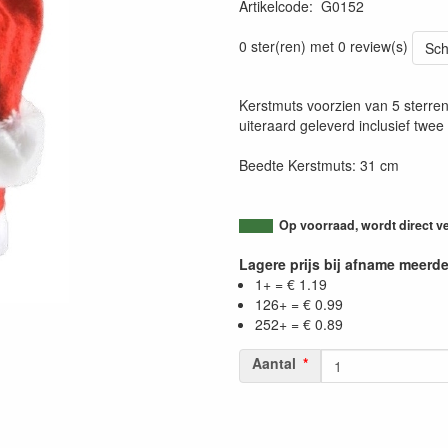
Artikelcode
:
G0152
0 ster(ren) met 0 review(s)
Sch
Kerstmuts voorzien van 5 sterren 
uiteraard geleverd inclusief twee 
Beedte Kerstmuts: 31 cm
Op voorraad, wordt direct v
Lagere prijs bij afname meerd
1+ = € 1.19
126+ = € 0.99
252+ = € 0.89
Aantal