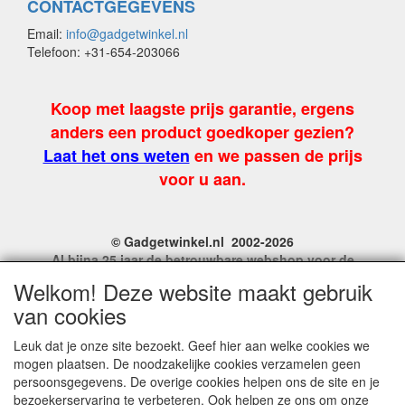
CONTACTGEGEVENS
Email:
info@gadgetwinkel.nl
Telefoon: +31-654-203066
Koop met laagste prijs garantie, ergens
anders een product goedkoper gezien?
Laat het ons weten
en we passen de prijs
voor u aan.
© Gadgetwinkel.nl 2002-2026
Al bijna 25 jaar de betrouwbare webshop voor de
leukste feest en carnavalgadgets
Welkom! Deze website maakt gebruik
Site Name, Ownership and Design Copyright by
van cookies
Gadgetwinkel.nl.
Copyrighted property may not be distributed, or displayed on
Leuk dat je onze site bezoekt. Geef hier aan welke cookies we
another website, or otherwise copied or reproduced without
mogen plaatsen. De noodzakelijke cookies verzamelen geen
our explicit written permission.
persoonsgegevens. De overige cookies helpen ons de site en je
For more information on this site please contact:
bezoekerservaring te verbeteren. Ook helpen ze ons om onze
webmaster@gadgetwinkel.nl