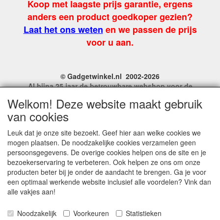
Koop met laagste prijs garantie, ergens
anders een product goedkoper gezien?
Laat het ons weten
en we passen de prijs
voor u aan.
© Gadgetwinkel.nl 2002-2026
Al bijna 25 jaar de betrouwbare webshop voor de
leukste feest en carnavalgadgets
Welkom! Deze website maakt gebruik
Site Name, Ownership and Design Copyright by
van cookies
Gadgetwinkel.nl.
Copyrighted property may not be distributed, or displayed on
Leuk dat je onze site bezoekt. Geef hier aan welke cookies we
another website, or otherwise copied or reproduced without
mogen plaatsen. De noodzakelijke cookies verzamelen geen
our explicit written permission.
persoonsgegevens. De overige cookies helpen ons de site en je
For more information on this site please contact:
bezoekerservaring te verbeteren. Ook helpen ze ons om onze
webmaster@gadgetwinkel.nl
producten beter bij je onder de aandacht te brengen. Ga je voor
KvK No. 14060358
een optimaal werkende website inclusief alle voordelen? Vink dan
alle vakjes aan!
Noodzakelijk
Voorkeuren
Statistieken