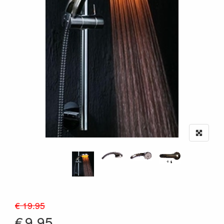
€ 19.95
€
9.95