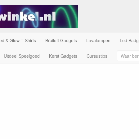
ed & Glow T-Shirts
Bruiloft Gadgets
Lavalampen
Led Badg
Uitdeel Speelgoed
Kerst Gadgets
Cursustips